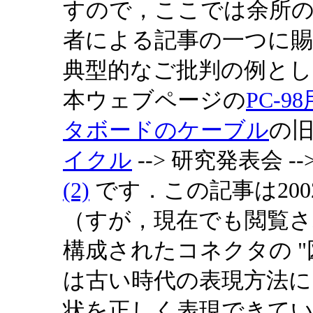
すので，ここでは余所
者による記事の一つに
典型的なご批判の例とし
本ウェブページの
PC-
タボードのケーブル
の
イクル
--> 研究発表会 --
(2)
です．この記事は20
（すが，現在でも閲覧さ
構成されたコネクタの "
は古い時代の表現方法に
状を正しく表現できて