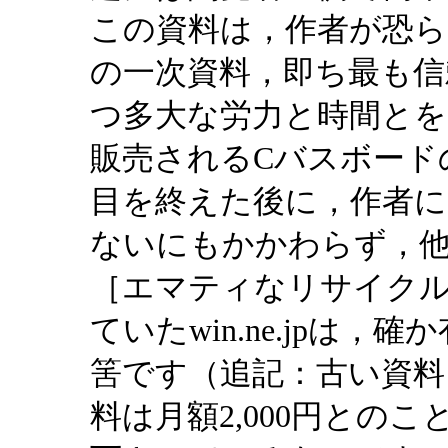
この資料は，作者が恐ら
の一次資料，即ち最も信
つ多大な労力と時間と
販売されるCバスボード
目を終えた後に，作者
ないにもかかわらず，他
［エマティなリサイク
ていたwin.ne.jpは
筈です（追記：古い資
料は月額2,000円との