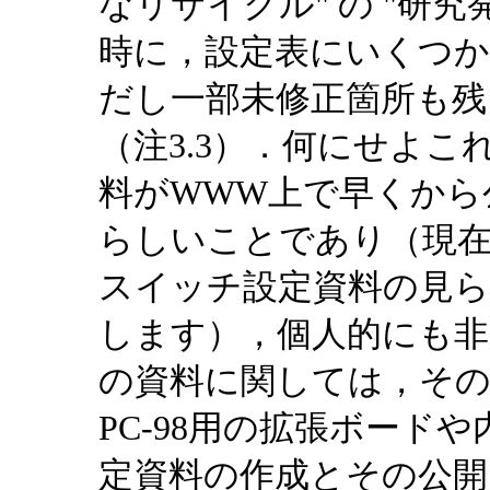
なリサイクル" の "研
時に，設定表にいくつ
だし一部未修正箇所も
（注3.3）．何にせよ
料がWWW上で早くから
らしいことであり（現在
スイッチ設定資料の見ら
します），個人的にも
の資料に関しては，そ
PC-98用の拡張ボード
定資料の作成とその公開