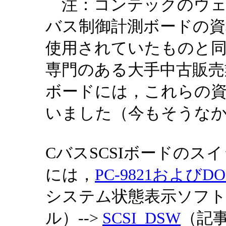
注：コンテックのウェ
バス制御計測ボードの資
使用されていたものと同じ
専門のある大手中古販売
ボードには，これらの
いました（今もそうな
CバスSCSIボードのス
には，
PC-9821および
システム状態表示ソフト
ル）-->
SCSI_DSW
（記事