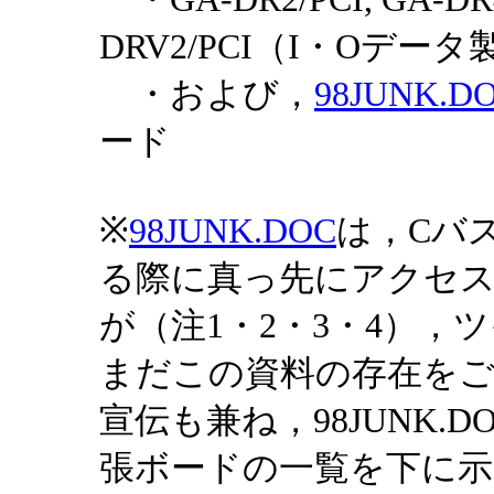
DRV2/PCI（I・Oデータ製
・および，
98JUNK.D
ード
※
98JUNK.DOC
は，Cバ
る際に真っ先にアクセ
が（注1・2・3・4）
まだこの資料の存在を
宣伝も兼ね，98JUNK
張ボードの一覧を下に