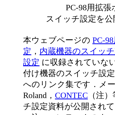
PC-98用
スイッチ設定を公
本ウェブページの
PC-
定
，
内蔵機器のスイッチ
設定
に収録されていな
付け機器のスイッチ設
へのリンク集です．メ
Roland，
CONTEC
（注）
チ設定資料が公開され