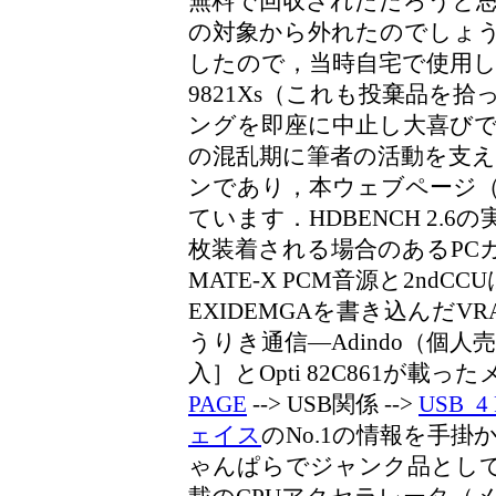
無料で回収されただろうと
の対象から外れたのでしょうか
したので，当時自宅で使用し
9821Xs（これも投棄品を
ングを即座に中止し大喜び
の混乱期に筆者の活動を支
ンであり，本ウェブページ（
ています．HDBENCH 2.
枚装着される場合のあるPC
MATE-X PCM音源と2nd
EXIDEMGAを書き込んだVRAM
うりき通信―Adindo（個
入］とOpti 82C861が載った
PAGE
--> USB関係 -->
USB_
ェイス
のNo.1の情報を手掛か
ゃんぱらでジャンク品として購