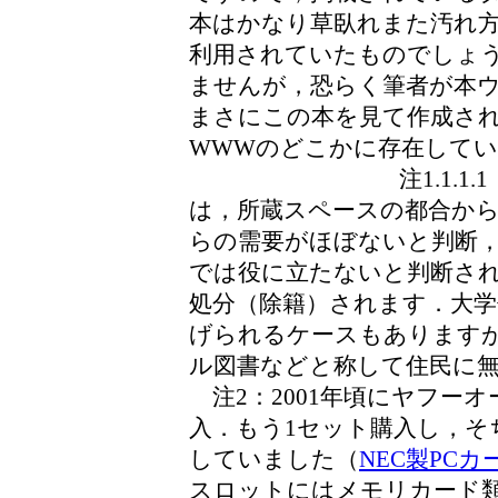
本はかなり草臥れまた汚れ
利用されていたものでしょ
ませんが，恐らく筆者が本
まさにこの本を見て作成さ
WWWのどこかに存在して
注1.1.1.1：国立
は，所蔵スペースの都合か
らの需要がほぼないと判断
では役に立たないと判断さ
処分（除籍）されます．大学
げられるケースもあります
ル図書などと称して住民に
注2：2001年頃にヤフー
入．もう1セット購入し，そちら
していました（
NEC製PC
スロットにはメモリカード