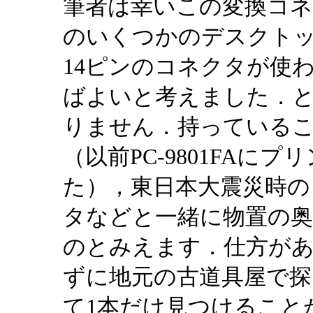
筆者は幸いこの変換コ
のいくつかのデスクト
14ピンのコネクタが使
ばよいと考えました．
りません．持っている
（以前PC-9801FA
た），東日本大震災時の
タなどと一緒に物置の
のとみえます．仕方が
ずに地元の古道具屋で探
て1本だけ見つけること