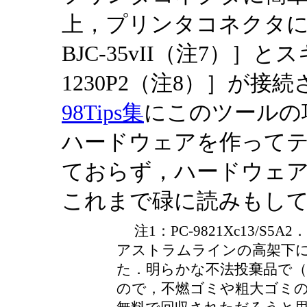
上，プリンタコネクタには
BJC-35vII（注7）］と
1230P2（注8）］が
98Tips集
にこのツールの
ハードウェアを作って
ておらず，ハードウェ
これまで碌に読みもし
注1：PC-9821Xc13/S
アストラムラインの高架下
た．明らかな不法投棄品で（
ので，不燃ゴミや粗大ゴミ