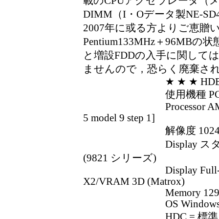
載のCPUアクセラレータ（メルコ
DIMM（I・Oデータ製NE-S
2007年に或る方よりご恵
Pentium133MHz＋96M
と増設FDDの入手に関して
ませんので，恐らく廃棄され
★ ★ ★ HDBENCH Ve
使用機種 PC-9821X
Processor AMD K6 399
5 model 9 step 1]
解像度 1024x768 16
Display スタンダ
(9821 シリーズ)
Display Full-Color Wi
X2/VRAM 3D (Matrox)
Memory 129,424
OS Windows 98 4.10 
HDC = 標準 IDE