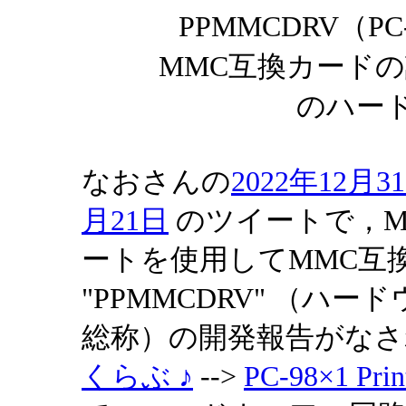
PPMMCDRV（
MMC互換カード
のハー
なおさんの
2022年12月3
月21日
のツイートで，MS
ートを使用してMMC互
"PPMMCDRV" （ハ
総称）の開発報告がなさ
くらぶ ♪
-->
PC-98×1 Pri