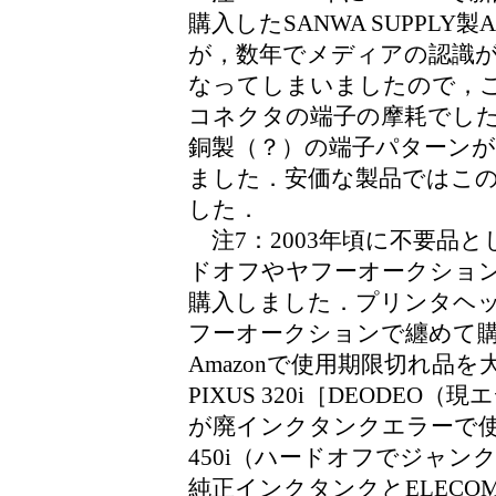
購入したSANWA SUPPLY
が，数年でメディアの認識
なってしまいましたので，こ
コネクタの端子の摩耗でし
銅製（？）の端子パターン
ました．安価な製品ではこ
した．
注7：2003年頃に不要品
ドオフやヤフーオークショ
購入しました．プリンタヘ
フーオークションで纏めて
Amazonで使用期限切れ品
PIXUS 320i［DEODE
が廃インクタンクエラーで使
450i（ハードオフでジャ
純正インクタンクとELEC