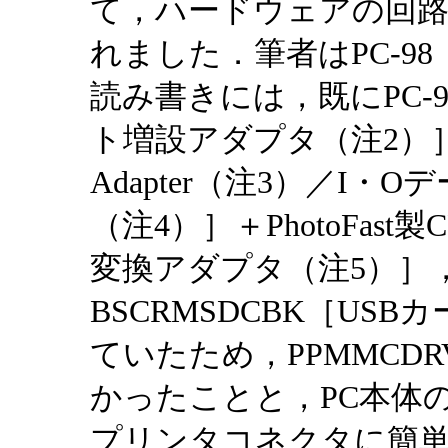
て，ハードウェアの回
れました．筆者はPC-9
読み書きには，既にPC-98
ト増設アダプタ（注2）］＋ima
Adapter（注3）／I・O
（注4）］＋PhotoFast製
変換アダプタ（注5）］，
BSCRMSDCBK［US
ていたため，PPMMCD
かったことと，PC本体
プリンタコネクタに簡