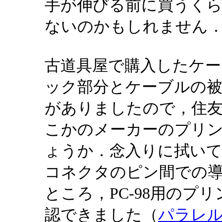
手が伸びる前に買うく
ないのかもしれません
古道具屋で購入したケ
ック部分とケーブルの被覆にS
がありましたので，住
こかのメーカーのプリ
ょうか．念入りに拭い
コネクタのピン間での
ところ，PC-98用のプ
認できました（
パラレ