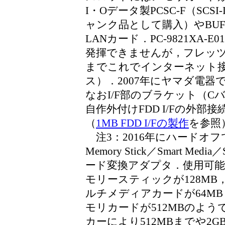
I・Oデータ製PCSC-F（SCS
ャンク品として購入）やBUFFAL
LANカード．PC-9821XA
発揮できませんが，フレッツ]A
までこれでインターネット接
ス）．2007年にヤマダ電
なおI/F部のブラケット（
自作外付けFDD I/Fの外
（
1MB FDD I/Fの製作
を参照
注3：2016年にハードオ
Memory Stick／Smart Media／S
ード変換アダプタ．使用可
モリースティックが128MB
ルチメディアカードが64MB
モリカードが512MBのよ
カーにより512MBまでや2