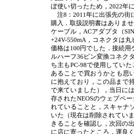
ぼ使い切ったため，2022
注8：2011年に出張先の
購入．取扱説明書はありま
ケーブル，ACアダプタ（SINO-A
+24V-550mA，コネク
価格は100円でした．接続用
ルハーフ36ピン変換コネク
ち主もPC-98で使用して
あることで買おうかとも思
に抱えており，この品まで
で来ていました），当日には買わず，
存されたNEOSのウェブページ
れていることと，スキャナソフ
いた（現在は削除されています
きることを確認し，次回の
に店に寄ったところ，運良