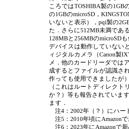
ころではTOSHIBA製の1GB
の1GBのmicroSD，KING
いないと表示），pqi製の2G
た．さらに512MB未満である
128MBと256MBのmicr
デバイスは動作していない
ィジタルカメラ（Canon製I
メ．他のカードリーダでは
成するとファイルが認識さ
作っても使用できましたが）
（これはルートディレクト
か？）等も報告されていま
ます．
注4：2002年（？）にハ
注5：2010年頃にAmazo
注6：2023年にAmazo