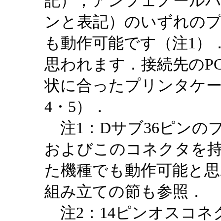
記），アンフェノールハ
ンと表記）のいずれの
も動作可能です（注1）
思われます．接続先のP
状に合ったプリンタケー
4・5）．
注1：Dサブ36ピンの
およびこのコネクタを
た機種でも動作可能と思
組み立ての節も参照．
注2：14ピンオスコネ