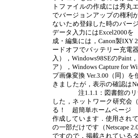
トファイルの作成には秀丸エディ
でバージョンアップの権利
ないため登録した時のバー
データ入力にはExcel200
成・編集には，Canon製IXY
ードオフでバッテリー充電
入），Windows98SEのPaint，
ア），Windows Capture fo
プ画像変換 Ver.3.00（
きましたが，表示の確認はNets
注1.1.1：図書館のリサイ
した，ネットワーク研究会（編著
る！ 超簡単ホームページ 
作成しています．使用され
の一部だけです（Netscap
ですので，掲載されている