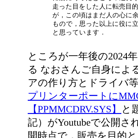
走った目をした人に転売目
が，この頃はまだ人の心に
もので，思った以上に役に
と思っています．
ところが一年後の2024
る なおさんご自身による
アの作り方とドライバ
プリンターポートにMM
【PPMMCDRV.SYS】
と
記）がYoutubeで公
開時点で，販売を目的と