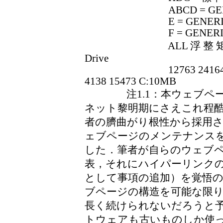
ABCD = GENERIC I
E = GENERIC NEC
F = GENERIC NEC
ALL 浮 整 矩 円 Text Sc
Drive
12763 24164 29884 17
4138 15473 C:10MB
注1.1：本ウェブペー
ネット黎明期にさえこれ程
者の臍曲がり根性から採用
ェブページのメンテナンス
した．筆者が自らのウェブ
表，それにハイパーリンク
として事項の追加）を覚悟
ブページの構造を可能な限
長く続けられないだろうと予想
トウェアも古いものしか使っ