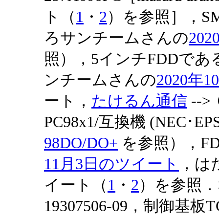
ト（
1
・
2
）を参照］，SMD
ろサンチームさんの
20
照），5インチFDDである
ンチームさんの
2020年1
ート，
たけるん通信
--
PC98x1/互換機 (NEC･
98DO/DO+
を参照），FD-1
11月3日のツイート
，はた
イート（
1
・
2
）を参照．なお
19307506-09，制御基板TC