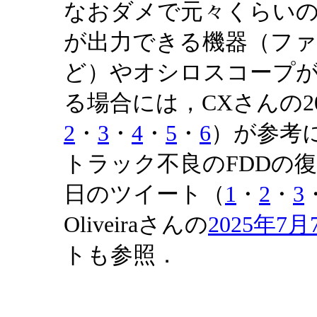
なおダメで元々くらいの気
が出力できる機器（フ
ど）やオシロスコープ
る場合には，CXさんの20
2
・
3
・
4
・
5
・
6
）が参考
トラック不良のFDDの復旧
日のツイート（
1
・
2
・
3
Oliveiraさんの
2025年7月
トも参照．