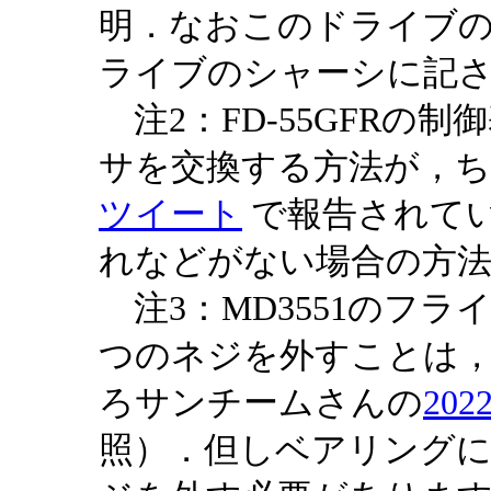
明．なおこのドライブ
ライブのシャーシに記
注2：FD-55GFRの
サを交換する方法が，
ツイート
で報告されて
れなどがない場合の方
注3：MD3551のフラ
つのネジを外すことは
ろサンチームさんの
20
照）．但しベアリング