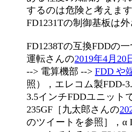
するのは危険と考えま
FD1231Tの制御基板
FD1238Tの互換FDDの
運転さんの
2019年4月
--> 電算機部 -->
FDD 
照），エレコム製FDD-3
3.5インチFDDユニット
235GF［九太郎さんの
20
のツイートを参照］，α 