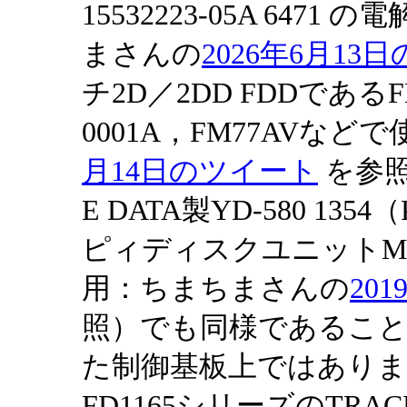
15532223-05A 64
まさんの
2026年6月13
チ2D／2DD FDDであるFDU
0001A，FM77AVな
月14日のツイート
を参照
E DATA製YD-580 135
ピィディスクユニットMB2
用：ちまちまさんの
20
照）でも同様であること
た制御基板上ではありま
FD1165シリーズのTR