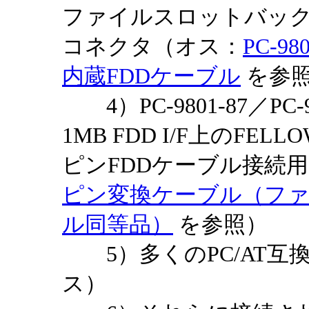
ファイルスロットバック
コネクタ（オス：
PC-98
内蔵FDDケーブル
を参
4）PC-9801-87／PC
1MB FDD I/F上のFELL
ピンFDDケーブル接続
ピン変換ケーブル（フ
ル同等品）
を参照）
5）多くのPC/AT互
ス）