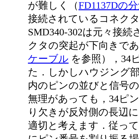
が難しく（
FD1137D
接続されているコネク
SMD340-302は元々
クタの突起が下向きで
ケーブル
を参照），34
た．しかしハウジング
内のピンの並びと信号の
無理があっても，34ピ
り欠きが反対側の長辺に
適切と考えます．従ってこ
にピン番号を割り振る場