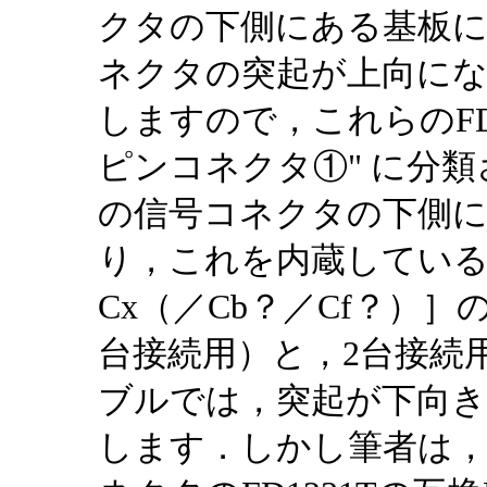
クタの下側にある基板
ネクタの突起が上向にな
しますので，これらのFD
ピンコネクタ①" に分類さ
の信号コネクタの下側
り，これを内蔵している機種［
Cx（／Cb？／Cf？）］
台接続用）と，2台接続用のP
ブルでは，突起が下向
します．しかし筆者は，OS