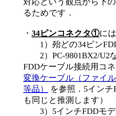
対応という観点から下の
るためです．
・
34ピンコネクタ①
に
1）殆どの34ピンFD
2）PC-9801BX2/
FDDケーブル接続用コ
変換ケーブル（ファイ
等品）
を参照．5インチF
も同じと推測します）
3）5インチFDDモデルの