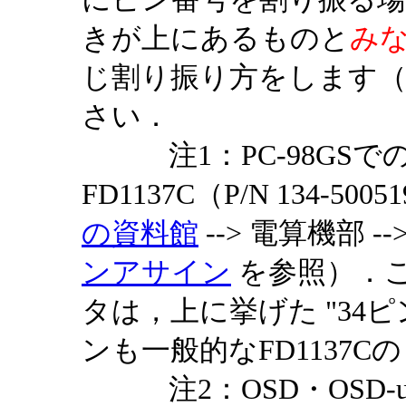
きが上にあるものと
み
じ割り振り方をします（
さい．
注1：PC-98GSで
FD1137C（P/N 134-50
の資料館
--> 電算機部 --
ンアサイン
を参照）．こ
タは，上に挙げた "34
ンも一般的なFD1137
注2：OSD・OSD-u（