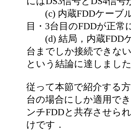
にはDS3信号とDS4信
(c) 内蔵FDDケーブ
目・3台目のFDDが正常
(d) 結局，内蔵FDD
台までしか接続できな
という結論に達しまし
従って本節で紹介する方法
台の場合にしか適用でき
ンチFDDと共存させられ
けです．