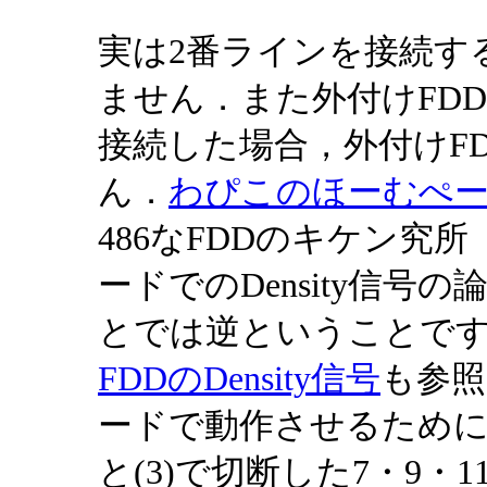
実は2番ラインを接続す
ません．また外付けFDDの
接続した場合，外付けF
ん．
わぴこのほーむぺ
486なFDDのキケン究所
ードでのDensity信号の論理
とでは逆ということで
FDDのDensity信号
も参照
ードで動作させるためには
と(3)で切断した7・9