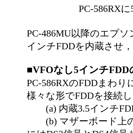
PC-586R
PC-486MU以降のエプ
インチFDDを内蔵させ
■VFOなし5インチFD
PC-586RXのFDDま
様々な形でFDDを接続
(a) 内蔵3.5インチF
(b) マザーボード上