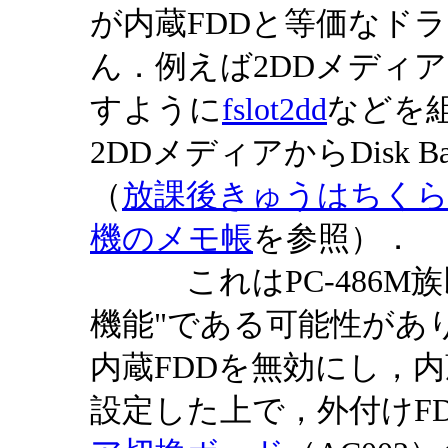
が内蔵FDDと等価なド
ん．例えば2DDメディ
すように
fslot2dd
などを
2DDメディアからDisk 
（
放課後きゅうはちくらぶ
機のメモ帳
を参照）．
これはPC-486M族
機能"である可能性がありま
内蔵FDDを無効にし，内
設定した上で，外付けF