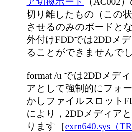
ア切換ボード
（AC00
切り離したもの（この状態
させるのみのボードと
外付けFDDでは2DD
ることができませんで
format /u では2D
アとして強制的にフォ
かしファイルスロットF
により，2DDメディア
ります［
exrn640.sys（T